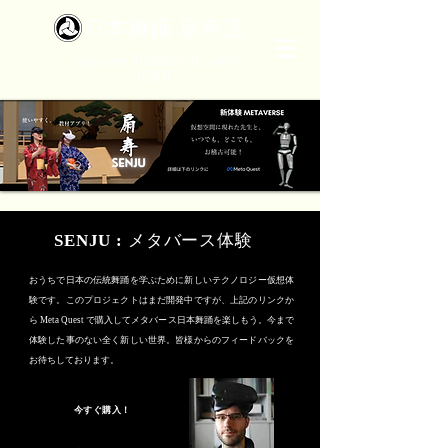
​日本舞踊 扇寿流
Japanese Traditional Dance
SENJU
SENJU :
メタバース体験
おうちで日本の伝統舞踊を学ぶために新しいテクノロジー仮想体
験です。このプロジェクトはまだ開発中ですが、上記のリンクか
ら Meta Quest で購入してメタバース日本舞踊を楽しもう。今まで
体験した事のない全く新しい世界。皆様からのフィードバックを
お待ちしております。
今すぐ購入！